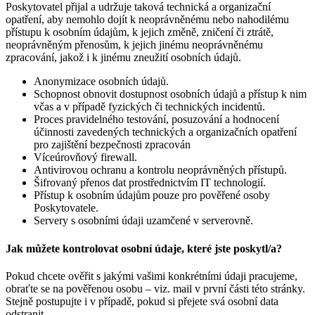
Poskytovatel přijal a udržuje taková technická a organizační
opatření, aby nemohlo dojít k neoprávněnému nebo nahodilému
přístupu k osobním údajům, k jejich změně, zničení či ztrátě,
neoprávněným přenosům, k jejich jinému neoprávněnému
zpracování, jakož i k jinému zneužití osobních údajů.
Anonymizace osobních údajů.
Schopnost obnovit dostupnost osobních údajů a přístup k nim
včas a v případě fyzických či technických incidentů.
Proces pravidelného testování, posuzování a hodnocení
účinnosti zavedených technických a organizačních opatření
pro zajištění bezpečnosti zpracován
Víceúrovňový firewall.
Antivirovou ochranu a kontrolu neoprávněných přístupů.
Šifrovaný přenos dat prostřednictvím IT technologií.
Přístup k osobním údajům pouze pro pověřené osoby
Poskytovatele.
Servery s osobními údaji uzamčené v serverovně.
Jak můžete kontrolovat osobní údaje, které jste poskytl/a?
Pokud chcete ověřit s jakými vašimi konkrétními údaji pracujeme,
obraťte se na pověřenou osobu – viz. mail v první části této stránky.
Stejně postupujte i v případě, pokud si přejete svá osobní data
odstranit.