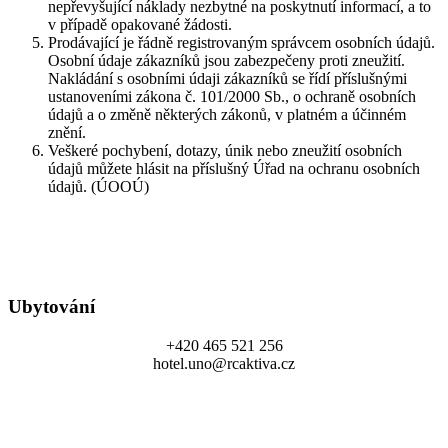
nepřevyšující náklady nezbytné na poskytnutí informací, a to
v případě opakované žádosti.
Prodávající je řádně registrovaným správcem osobních údajů.
Osobní údaje zákazníků jsou zabezpečeny proti zneužití.
Nakládání s osobními údaji zákazníků se řídí příslušnými
ustanoveními zákona č. 101/2000 Sb., o ochraně osobních
údajů a o změně některých zákonů, v platném a účinném
znění.
Veškeré pochybení, dotazy, únik nebo zneužití osobních
údajů můžete hlásit na příslušný Úřad na ochranu osobních
údajů. (ÚOOÚ)
Ubytování
+420 465 521 256
hotel.uno@rcaktiva.cz