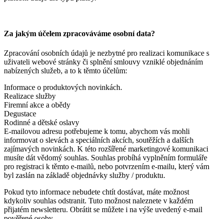
Za jakým účelem zpracováváme osobní data?
Zpracování osobních údajů je nezbytné pro realizaci komunikace s
uživateli webové stránky či splnění smlouvy vzniklé objednáním
nabízených služeb, a to k těmto účelům:
Informace o produktových novinkách.
Realizace služby
Firemní akce a obědy
Degustace
Rodinné a dětské oslavy
E-mailovou adresu potřebujeme k tomu, abychom vás mohli
informovat o slevách a speciálních akcích, soutěžích a dalších
zajímavých novinkách. K této rozšířené marketingové komunikaci
musíte dát vědomý souhlas. Souhlas probíhá vyplněním formuláře
pro registraci k těmto e-mailů, nebo potvrzením e-mailu, který vám
byl zaslán na základě objednávky služby / produktu.
Pokud tyto informace nebudete chtít dostávat, máte možnost
kdykoliv souhlas odstranit. Tuto možnost naleznete v každém
přijatém newsletteru. Obrátit se můžete i na výše uvedený e-mail
pověřené osoby.