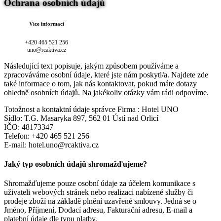
Ochrana osobních údajů
Více informací
+420 465 521 256
uno@rcaktiva.cz
Následující text popisuje, jakým způsobem používáme a
zpracováváme osobní údaje, které jste nám poskytl/a. Najdete zde
také informace o tom, jak nás kontaktovat, pokud máte dotazy
ohledně osobních údajů. Na jakékoliv otázky vám rádi odpovíme.
Totožnost a kontaktní údaje správce Firma : Hotel UNO
Sídlo: T.G. Masaryka 897, 562 01 Ústí nad Orlicí
IČO: 48173347
Telefon: +420 465 521 256
E-mail: hotel.uno@rcaktiva.cz
Jaký typ osobních údajů shromažďujeme?
Shromažďujeme pouze osobní údaje za účelem komunikace s
uživateli webových stránek nebo realizaci nabízené služby či
prodeje zboží na základě plnění uzavřené smlouvy. Jedná se o
Jméno, Příjmení, Dodací adresu, Fakturační adresu, E-mail a
platební údaje dle typu platby.