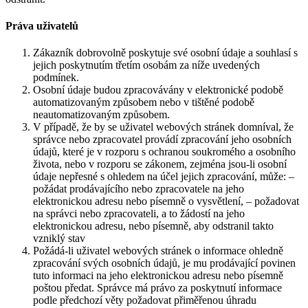
Práva uživatelů
Zákazník dobrovolně poskytuje své osobní údaje a souhlasí s
jejich poskytnutím třetím osobám za níže uvedených
podmínek.
Osobní údaje budou zpracovávány v elektronické podobě
automatizovaným způsobem nebo v tištěné podobě
neautomatizovaným způsobem.
V případě, že by se uživatel webových stránek domníval, že
správce nebo zpracovatel provádí zpracování jeho osobních
údajů, které je v rozporu s ochranou soukromého a osobního
života, nebo v rozporu se zákonem, zejména jsou-li osobní
údaje nepřesné s ohledem na účel jejich zpracování, může: –
požádat prodávajícího nebo zpracovatele na jeho
elektronickou adresu nebo písemně o vysvětlení, – požadovat
na správci nebo zpracovateli, a to žádostí na jeho
elektronickou adresu, nebo písemně, aby odstranil takto
vzniklý stav
Požádá-li uživatel webových stránek o informace ohledně
zpracování svých osobních údajů, je mu prodávající povinen
tuto informaci na jeho elektronickou adresu nebo písemně
poštou předat. Správce má právo za poskytnutí informace
podle předchozí věty požadovat přiměřenou úhradu