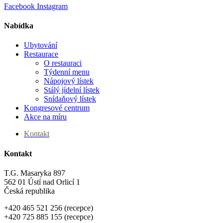
Facebook
Instagram
Nabídka
Ubytování
Menu
Restaurace
O restauraci
Týdenní menu
Nápojový lístek
Stálý jídelní lístek
Snídaňový lístek
Kongresové centrum
Akce na míru
Kontakt
Kontakt
T.G. Masaryka 897
562 01 Ústí nad Orlicí 1
Česká republika
+420 465 521 256 (recepce)
+420 725 885 155 (recepce)