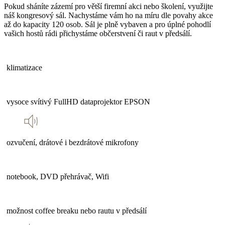
Pokud sháníte zázemí pro větší firemní akci nebo školení, využijte
náš kongresový sál. Nachystáme vám ho na míru dle povahy akce
až do kapacity 120 osob. Sál je plně vybaven a pro úplné pohodlí
vašich hostů rádi přichystáme občerstvení či raut v předsálí.
klimatizace
vysoce svítivý FullHD dataprojektor EPSON
ozvučení, drátové i bezdrátové mikrofony
notebook, DVD přehrávač, Wifi
možnost coffee breaku nebo rautu v předsálí