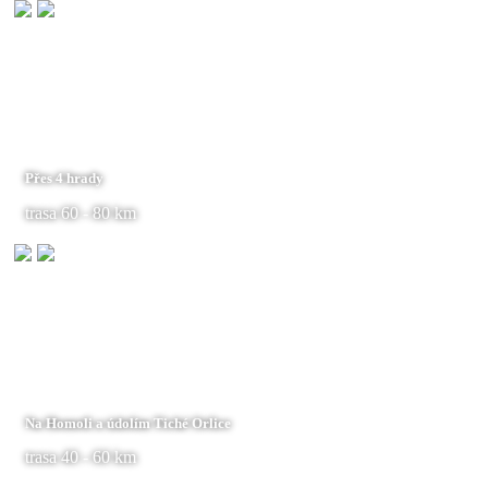
Přes 4 hrady
trasa 60 - 80 km
Na Homoli a údolím Tiché Orlice
trasa 40 - 60 km