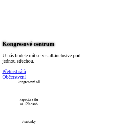
EN
DE
nu
EN
DE
Kongresové centrum
U nás budete mít servis all-inclusive pod
jednou střechou.
Přehled sálů
Občerstvení
kongresový sál
kapacita sálu
až 120 osob
3 salonky