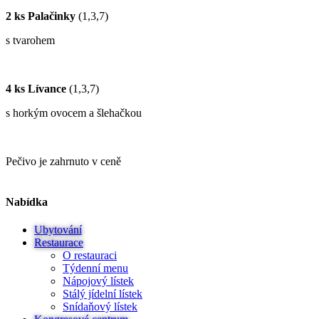
2 ks Palačinky
(1,3,7)
s tvarohem
4 ks Lívance
(1,3,7)
s horkým ovocem a šlehačkou
Pečivo je zahrnuto v ceně
Nabídka
Ubytování
Restaurace
O restauraci
Týdenní menu
Nápojový lístek
Stálý jídelní lístek
Snídaňový lístek