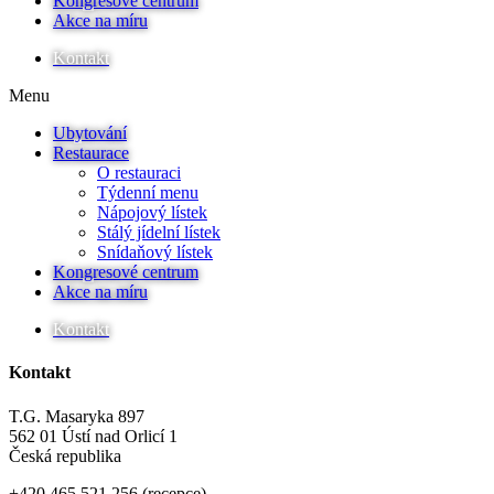
Kongresové centrum
Akce na míru
Kontakt
Menu
Ubytování
Restaurace
O restauraci
Týdenní menu
Nápojový lístek
Stálý jídelní lístek
Snídaňový lístek
Kongresové centrum
Akce na míru
Kontakt
Kontakt
T.G. Masaryka 897
562 01 Ústí nad Orlicí 1
Česká republika
+420 465 521 256 (recepce)