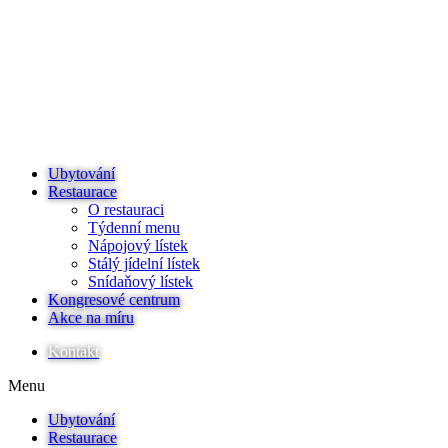
Ubytování
Restaurace
O restauraci
Týdenní menu
Nápojový lístek
Stálý jídelní lístek
Snídaňový lístek
Kongresové centrum
Akce na míru
Kontakt
Menu
Ubytování
Restaurace