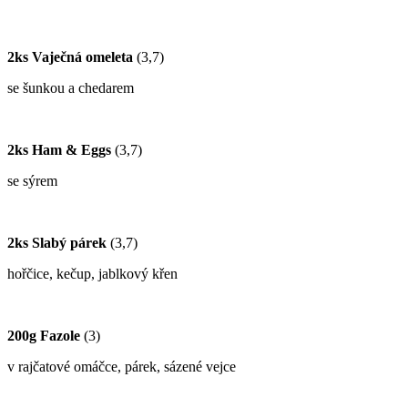
2ks Vaječná omeleta
(3,7)
se šunkou a chedarem
2ks Ham & Eggs
(3,7)
se sýrem
2ks Slabý párek
(3,7)
hořčice, kečup, jablkový křen
200g Fazole
(3)
v rajčatové omáčce, párek, sázené vejce