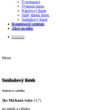
O restauraci
Týdenní menu
Nápojový lístek
Stálý jídelní lístek
Snídaňový lístek
Kongresové centrum
Akce na míru
Kontakt
EN
DE
Menu
EN
DE
Snídaňový lístek
Snídaňová nabídka
2ks Míchaná vejce
(3,7)
na másle a cibulce