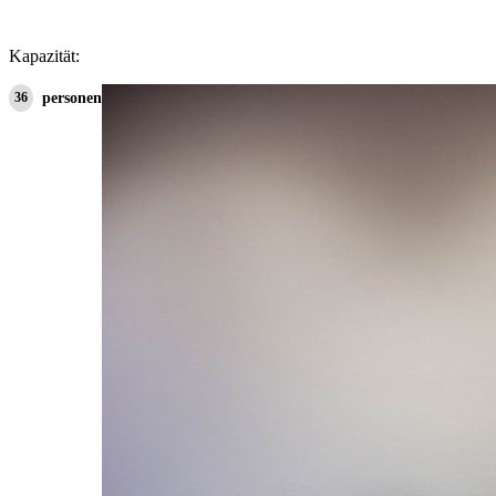
Kapazität:
36
personen