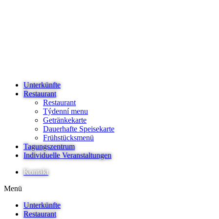
Unterkünfte
Restaurant
Restaurant
Týdenní menu
Getränkekarte
Dauerhafte Speisekarte
Frühstücksmenü
Tagungszentrum
Individuelle Veranstaltungen
Kontakt
Menü
Unterkünfte
Restaurant