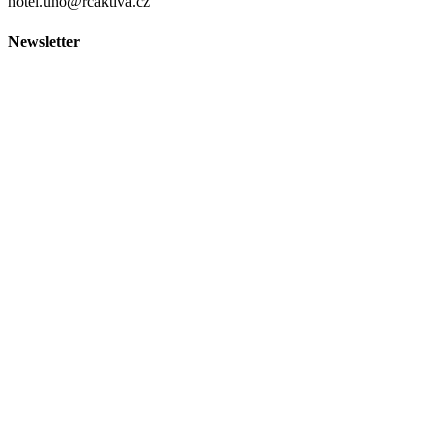
hotel.uno@rcaktiva.cz
Newsletter
Ochrana osobních údajů