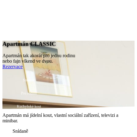
EN
DE
nu
EN
DE
Apartmán CLASSIC
Apartmán tak akorát pro jednu rodinu
nebo fajn víkend ve dvou.
Rezervace
Snídaně
Pro rodinu
Kuchyňský kout
Apartmán má jídelní kout, vlastní sociální zařízení, televizi a
minibar.
Snídaně