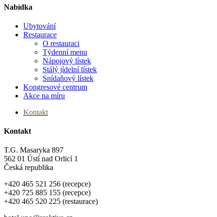
Nabídka
Ubytování
Menu
Restaurace
O restauraci
Týdenní menu
Nápojový lístek
Stálý jídelní lístek
Snídaňový lístek
Kongresové centrum
Akce na míru
Kontakt
Kontakt
T.G. Masaryka 897
562 01 Ústí nad Orlicí 1
Česká republika
+420 465 521 256 (recepce)
+420 725 885 155 (recepce)
+420 465 520 225 (restaurace)